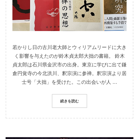
若かりし日の古川老大師とウィリアムリードに大き
く影響を与えたのが鈴木貞太郎大拙の書籍。 鈴木
貞太郎は石川県金沢市の出身。東京に学びに出て鎌
倉円覚寺の今北洪川、釈宗演に参禅。釈宗演より居
士号「大拙」を受けた。この出会いが人 …
続きを読む
“「対」を巡る拓旅と啓旅：きっか