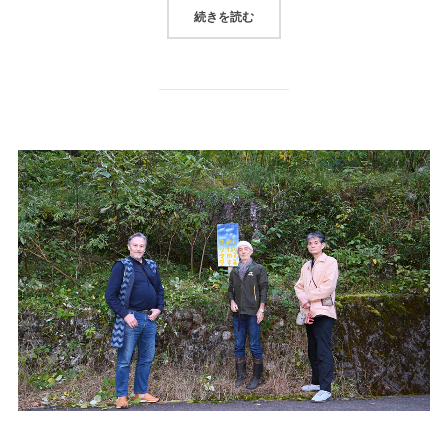
続きを読む
“文房四宝、紙、西嶋手漉和紙、笠井