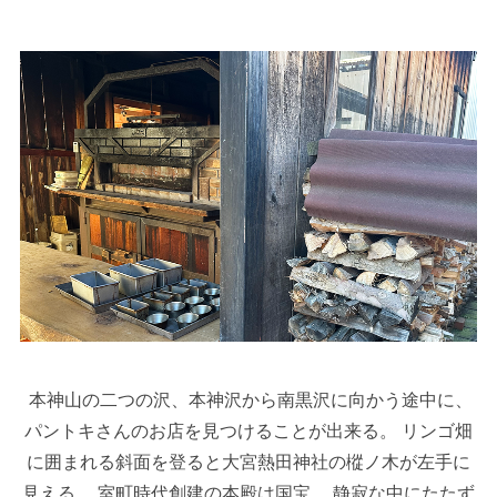
本神山の二つの沢、本神沢から南黒沢に向かう途中に、
パントキさんのお店を見つけることが出来る。 リンゴ畑
に囲まれる斜面を登ると大宮熱田神社の樅ノ木が左手に
見える。 室町時代創建の本殿は国宝。 静寂な中にたたず