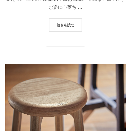
む姿に心落ち …
続きを読む
“対を巡る拓旅・啓旅：信州”