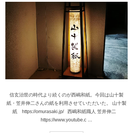
信玄治世の時代より続くのが西嶋和紙。今回は山十製
紙・笠井伸二さんの紙を利用させていただいた。 山十製
紙 https://omurasaki.jp/ 西嶋和紙職人 笠井伸二
https://www.youtube.c …