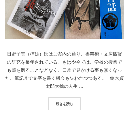
日野子雲（楠雄）氏はご案内の通り、書芸術・文房四寳
の研究を長年されている。もはや今では、学校の授業で
も墨を磨ることなどなく、日常で見かける事も無くなっ
た。筆記具で文字を書く機会も失われつつある。 鈴木貞
太郎大拙の人生 …
続きを読む
“「対」墨と硯、筆と紙”