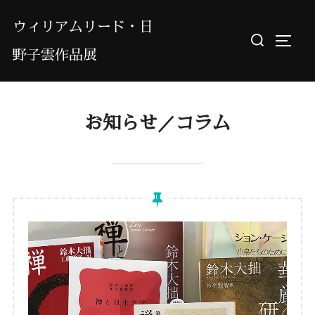
コ
ウィリアムリード・日
ン
検
サイド
テ
野子雲作品展
索
ン
対
ツ
象:
へ
お知らせ／コラム
ス
キ
ッ
プ