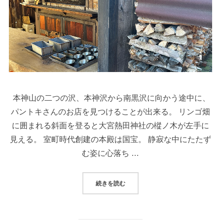
本神山の二つの沢、本神沢から南黒沢に向かう途中に、
パントキさんのお店を見つけることが出来る。 リンゴ畑
に囲まれる斜面を登ると大宮熱田神社の樅ノ木が左手に
見える。 室町時代創建の本殿は国宝。 静寂な中にたたず
む姿に心落ち …
続きを読む
“対を巡る拓旅・啓旅：信州”