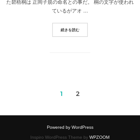
た碧梧桐は 正岡子規の命名との事だ。 桐の文字が使われ
ているがアオ …
続きを読む
“桐一葉日当たりながら落ちにけり
投
1
2
稿
の
Powered by WordPress
ペ
Inspiro WordPress Theme by
WPZOOM