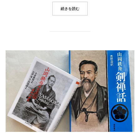
続きを読む
“文房四宝、紙、高知梼原和紙、ロ