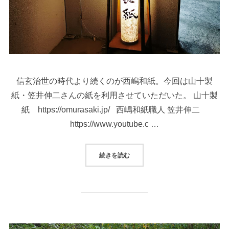
信玄治世の時代より続くのが西嶋和紙。今回は山十製
紙・笠井伸二さんの紙を利用させていただいた。 山十製
紙 https://omurasaki.jp/ 西嶋和紙職人 笠井伸二
https://www.youtube.c …
続きを読む
“文房四宝、紙、西嶋手漉和紙、笠井