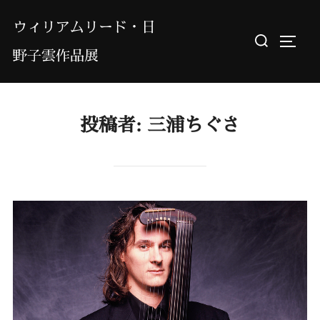
コ
ウィリアムリード・日
ン
検
サイド
テ
野子雲作品展
索
ン
対
ツ
象:
へ
投稿者:
三浦ちぐさ
ス
キ
ッ
プ