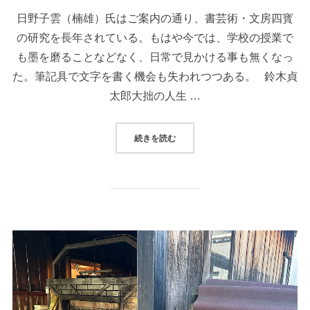
日野子雲（楠雄）氏はご案内の通り、書芸術・文房四寳
の研究を長年されている。もはや今では、学校の授業で
も墨を磨ることなどなく、日常で見かける事も無くなっ
た。筆記具で文字を書く機会も失われつつある。 鈴木貞
太郎大拙の人生 …
続きを読む
“「対」墨と硯、筆と紙”