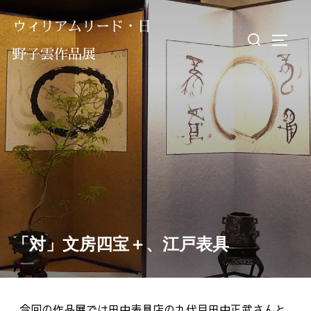
ウィリアムリード・日
野子雲作品展
「対」文房四宝＋、江戸表具
今回の作品展では田中表具店の九代目田中正武さんと